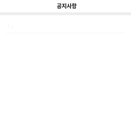
다
나
뒤로가기
공지사항
공유
와
.