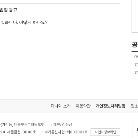
입찰 광고
싶습니다. 어떻게 하나요?
공
다나와 소개
이용약관
개인정보처리방침
청소
7층(가산동, 대륭포스트타워6차)
대표: 김정남
024-서울금천-0848호
부가통신사업: 제003081호
사업자정보확인