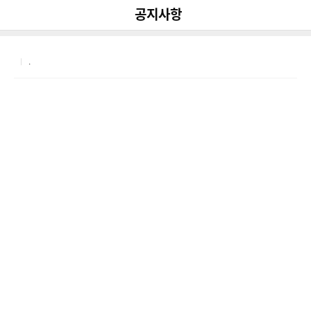
다
나
뒤로가기
공지사항
공유
와
.