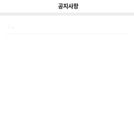
다
나
뒤로가기
공지사항
공유
와
.