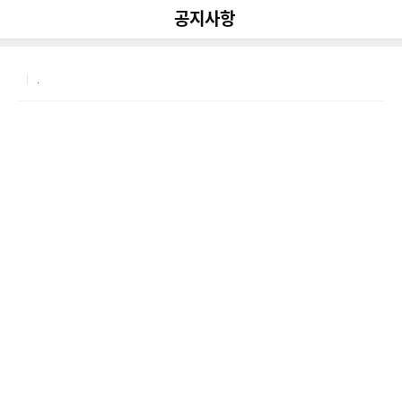
다
나
뒤로가기
공지사항
공유
와
.