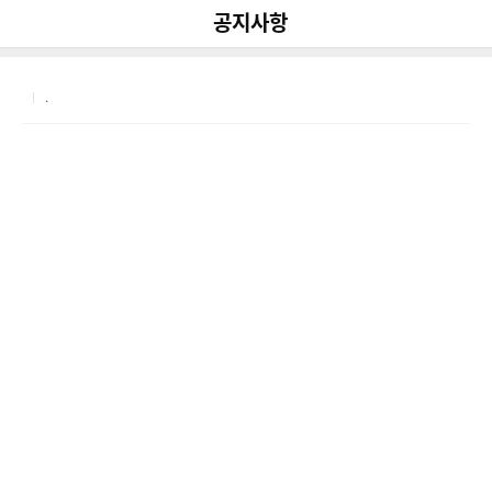
다
나
뒤로가기
공지사항
공유
와
.