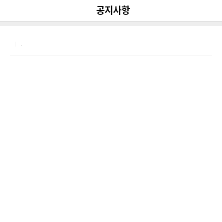
다
나
뒤로가기
공지사항
공유
와
.