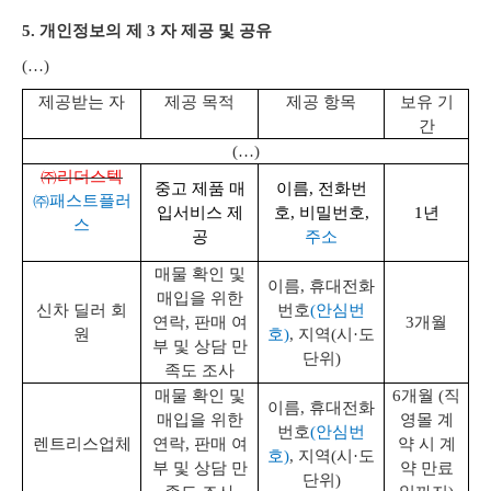
5. 개인정보의 제 3 자 제공 및 공유
(…)
제공받는 자
제공 목적
제공 항목
보유 기
간
(…)
㈜리더스텍
중고 제품 매
이름, 전화번
㈜패스트플러
입서비스 제
호, 비밀번호,
1
년
스
공
주소
매물 확인 및
이름, 휴대전화
매입을 위한
신차 딜러 회
번호
(
안심번
연락, 판매 여
3개월
원
호)
, 지역(시·도
부 및 상담 만
단위)
족도 조사
매물 확인 및
6개월 (직
이름, 휴대전화
매입을 위한
영몰 계
번호
(
안심번
렌트리스업체
연락, 판매 여
약 시 계
호)
, 지역(시·도
부 및 상담 만
약 만료
단위)