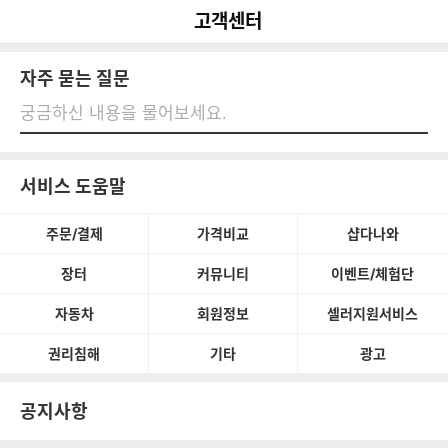
다
나
뒤로가기
고객센터
와
자주 묻는 질문
검
색
검색
서비스 도움말
주문/결제
가격비교
샵다나와
장터
커뮤니티
이벤트/체험단
자동차
회원정보
셀러지원서비스
권리침해
기타
광고
공지사항